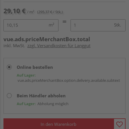
29,10 €
/ m²
(295,37 € / Stk.)
m²
Stk.
vue.ads.priceMerchantBox.total
inkl. MwSt.
zzgl. Versandkosten für Langgut
Online bestellen
Auf Lager:
vue.ads.priceMerchantBox.option.delivery.available.subtext
Beim Händler abholen
Auf Lager:
Abholung möglich
In den Warenkorb