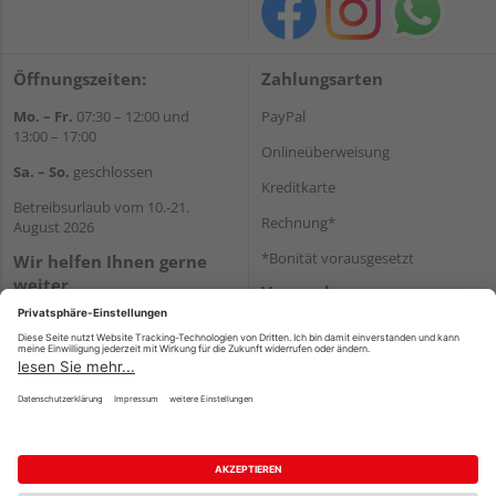
Öffnungszeiten:
Zahlungsarten
Mo. – Fr.
07:30 – 12:00 und
PayPal
13:00 – 17:00
Onlineüberweisung
Sa. – So.
geschlossen
Kreditkarte
Betreibsurlaub vom 10.-21.
Rechnung*
August 2026
*Bonität vorausgesetzt
Wir helfen Ihnen gerne
weiter
Versand
Tel.:
07433904650
Versandkosten
E-Mail:
info@holzland-reichert.de
WhatsApp
Impressum
AGB
Widerruf
Datenschutz
Reservierungsbedingungen
Vertrag widerrufen