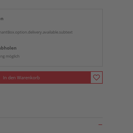
en
antBox.option.delivery.available.subtext
abholen
ng möglich
In den Warenkorb