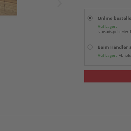
Online bestell
Auf Lager:
vue.ads.priceMerch
Beim Händler 
Auf Lager:
Abholu