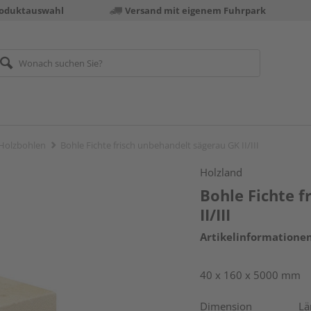
roduktauswahl
Versand mit eigenem Fuhrpark
 Holzbohlen
Bohle Fichte frisch unbehandelt sägerau GK II/III
Holzland
Bohle Fichte f
II/III
Artikelinformatione
40 x 160 x 5000 mm
Dimension
Lä