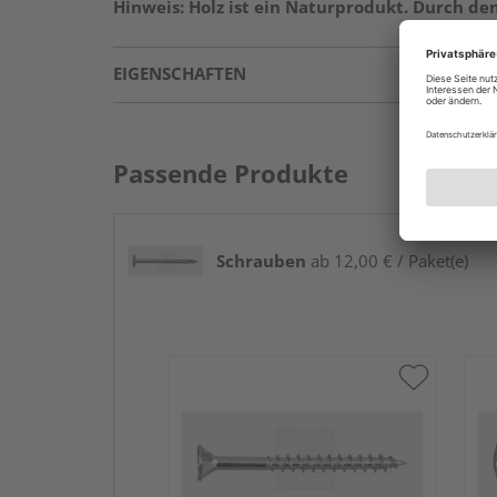
Hinweis: Holz ist ein Naturprodukt. Durch d
EIGENSCHAFTEN
Passende Produkte
Schrauben
ab 12,00 € / Paket(e)