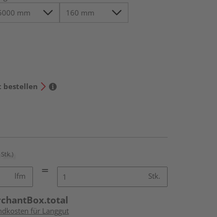
t bestellen
 Stk.)
lfm
Stk.
rchantBox.total
andkosten für Langgut