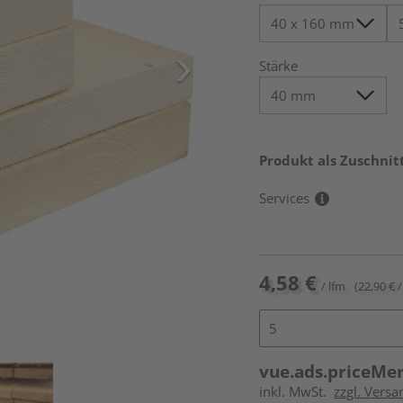
Stärke
Produkt als Zuschnit
Services
4,58 €
/ lfm
(22,90 € /
vue.ads.priceMe
inkl. MwSt.
zzgl. Vers