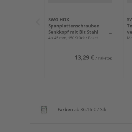
SWG HOX
SW
Spanplattenschrauben
Te
Senkkopf mit Bit Stahl
ve
verzinkt
4 x 45 mm, 150 Stück / Paket
12
Me
13,29 €
/ Paket(e)
Farben
ab 36,16 € / Stk.