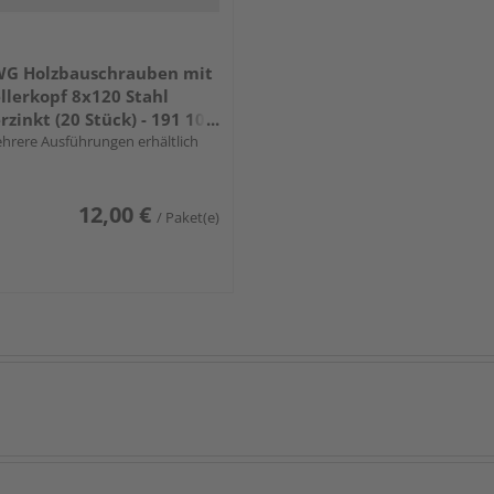
G Holzbauschrauben mit
llerkopf 8x120 Stahl
rzinkt (20 Stück) - 191 108
0 16
hrere Ausführungen erhältlich
12,00 €
/ Paket(e)