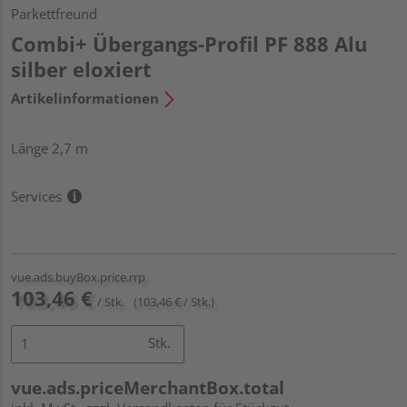
Parkettfreund
Combi+ Übergangs-Profil PF 888 Alu
silber eloxiert
Artikelinformationen
Länge 2,7 m
Services
vue.ads.buyBox.price.rrp
103,46 €
/ Stk.
(103,46 € / Stk.)
Stk.
vue.ads.priceMerchantBox.total