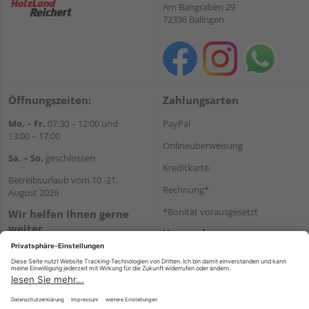
Am Bangraben 29
72336 Balingen
Öffnungszeiten:
Zahlungsarten
Mo. – Fr.
07:30 – 12:00 und
PayPal
13:00 – 17:00
Onlineüberweisung
Sa. – So.
geschlossen
Kreditkarte
Betreibsurlaub vom 10.-21.
Rechnung*
August 2026
*Bonität vorausgesetzt
Wir helfen Ihnen gerne
weiter
Versand
Tel.:
07433904650
Versandkosten
E-Mail:
info@holzland-reichert.de
WhatsApp