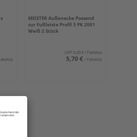
ps
MEISTER Außenecke Passend
zur Fußleiste Profil 3 PK 2001
Weiß 2 Stück
UVP
6,20 €
/ Paket(e)
5,70 €
Paket(e)
/ Paket(e)