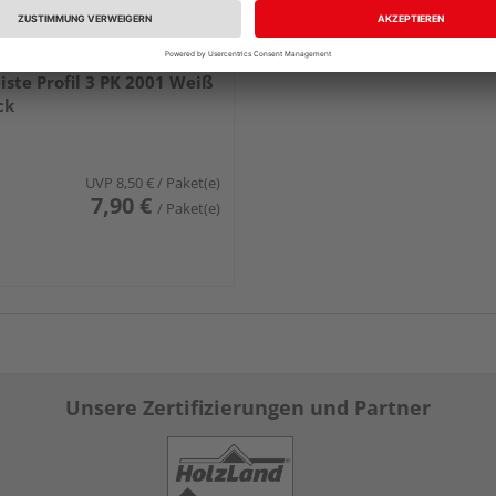
ER Innenecke Passend zur
iste Profil 3 PK 2001 Weiß
ck
UVP
8,50 €
/ Paket(e)
7,90 €
/ Paket(e)
Unsere Zertifizierungen und Partner