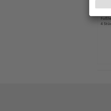
MEIST
Fußle
4 Stü