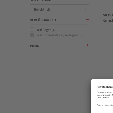
MEIST
VERFÜGBARKEIT
Kunst
auf Lager
(4)
auf Vorbestellung verfügbar
(0)
PREIS