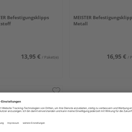
ER Befestigungsklipps
MEISTER Befestigungsklip
stoff
Metall
13,95 €
16,95 €
/ Paket(e)
/ 