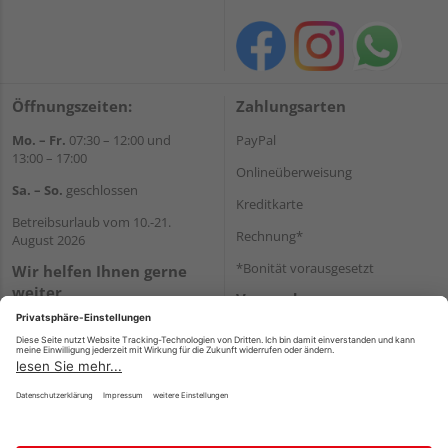
Öffnungszeiten:
Zahlungsarten
Mo. – Fr.
07:30 – 12:00 und
PayPal
13:00 – 17:00
Onlineüberweisung
Sa. – So.
geschlossen
Kreditkarte
Betreibsurlaub vom 10.-21.
Rechnung*
August 2026
*Bonität vorausgesetzt
Wir helfen Ihnen gerne
weiter
Versand
Tel.:
07433904650
Versandkosten
E-Mail:
info@holzland-reichert.de
WhatsApp
Impressum
AGB
Widerruf
Datenschutz